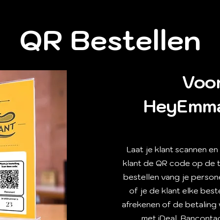
QR Bestellen
Voor
HeyEmma
Laat je klant scannen e
klant de QR code op de t
bestellen vang je person
of je de klant elke beste
afrekenen of de betaling 
met iDeal, Bancontac