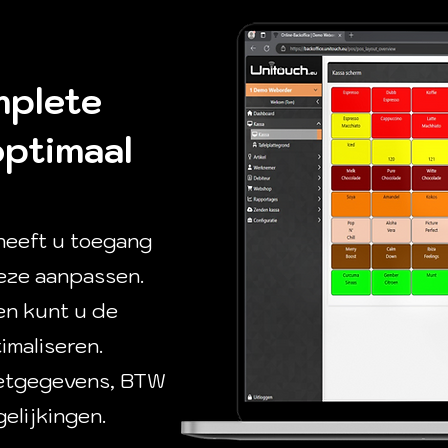
plete
optimaal
heeft u toegang
deze aanpassen.
en kunt u de
imaliseren.
zetgegevens, BTW
elijkingen.