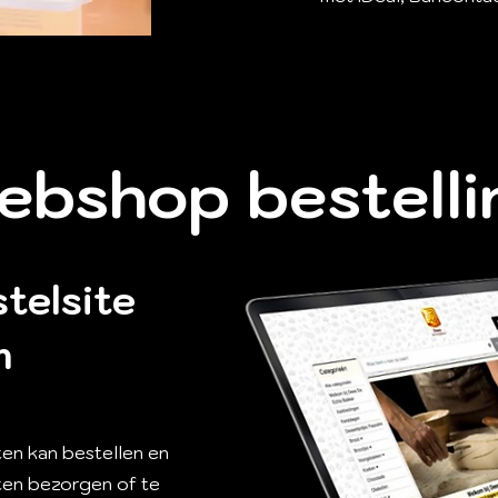
ebshop bestelli
telsite
m
ten kan bestellen en
aten bezorgen of te