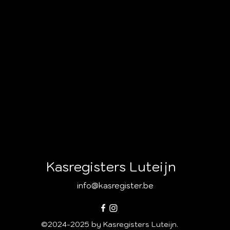
Kasregisters Luteijn
info@kasregister.be
©2024-2025 by Kasregisters Luteijn.