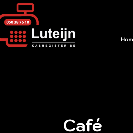
Hom
Café