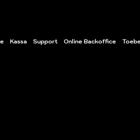
e
Kassa
Support
Online Backoffice
Toebe