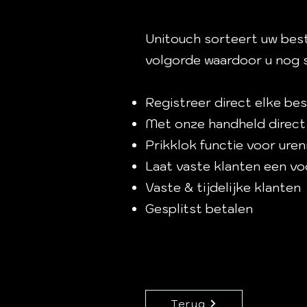
Unitouch sorteert uw best
volgorde waardoor u nog s
Registreer direct elke bes
Met onze handheld direct 
Prikklok functie voor uren
Laat vaste klanten een v
Vaste & tijdelijke klanten
Gesplitst betalen
Terug