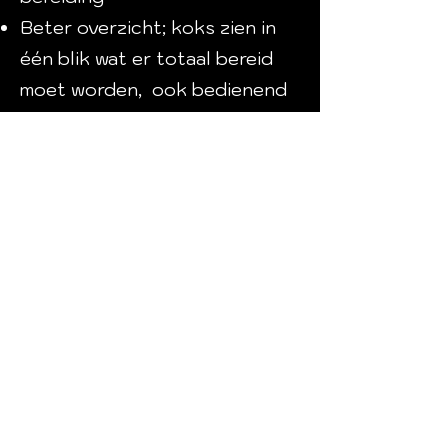
Beter overzicht; koks zien in
één blik wat er totaal bereid
moet worden, ook bedienend
personeel kan meekijken
Controle; minder fouten,
hogere productiviteit, snellere
productie en uitlevering
snelheid
Terug
Kasregisters Luteijn
info@kasregister.be